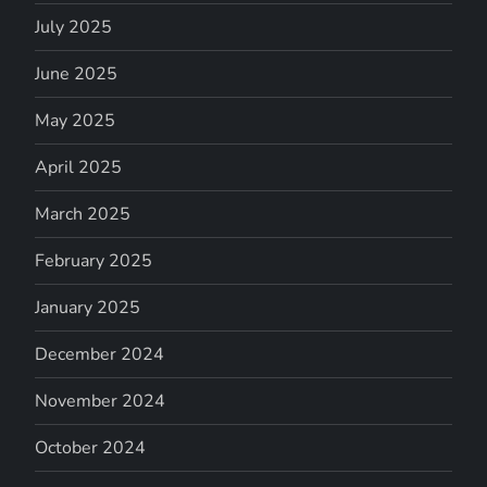
July 2025
June 2025
May 2025
April 2025
March 2025
February 2025
January 2025
December 2024
November 2024
October 2024