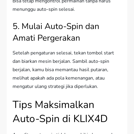
bisa tetap mengontrol permainan tanpa harus
menunggu auto-spin selesai.
5. Mulai Auto-Spin dan
Amati Pergerakan
Setelah pengaturan selesai, tekan tombol start
dan biarkan mesin berjalan. Sambil auto-spin
berjalan, kamu bisa memantau hasil putaran,
melihat apakah ada pola kemenangan, atau
mengatur ulang strategi jika diperlukan.
Tips Maksimalkan
Auto-Spin di KLIX4D