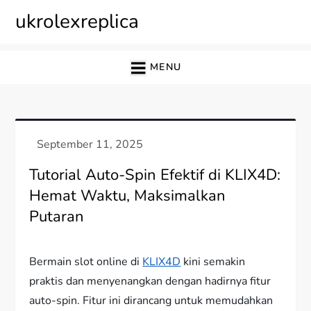
Skip
ukrolexreplica
to
content
MENU
Tutorial Auto-Spin Efektif di KLIX4D:
Hemat Waktu, Maksimalkan
Putaran
Bermain slot online di
KLIX4D
kini semakin
praktis dan menyenangkan dengan hadirnya fitur
auto-spin. Fitur ini dirancang untuk memudahkan