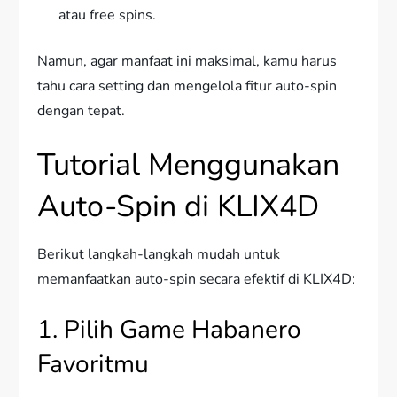
atau free spins.
Namun, agar manfaat ini maksimal, kamu harus
tahu cara setting dan mengelola fitur auto-spin
dengan tepat.
Tutorial Menggunakan
Auto-Spin di KLIX4D
Berikut langkah-langkah mudah untuk
memanfaatkan auto-spin secara efektif di KLIX4D:
1. Pilih Game Habanero
Favoritmu