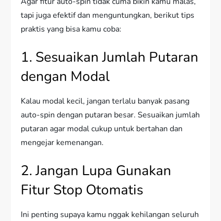
Agar fitur auto-spin tidak cuma bikin kamu malas,
tapi juga efektif dan menguntungkan, berikut tips
praktis yang bisa kamu coba:
1. Sesuaikan Jumlah Putaran
dengan Modal
Kalau modal kecil, jangan terlalu banyak pasang
auto-spin dengan putaran besar. Sesuaikan jumlah
putaran agar modal cukup untuk bertahan dan
mengejar kemenangan.
2. Jangan Lupa Gunakan
Fitur Stop Otomatis
Ini penting supaya kamu nggak kehilangan seluruh