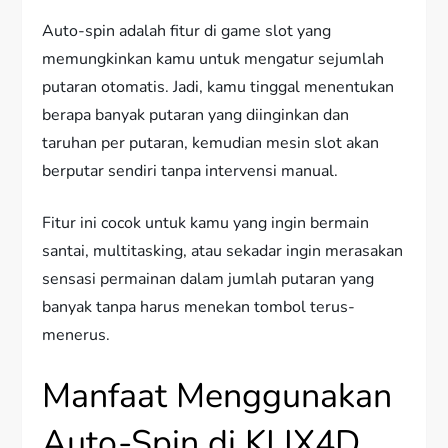
Auto-spin adalah fitur di game slot yang
memungkinkan kamu untuk mengatur sejumlah
putaran otomatis. Jadi, kamu tinggal menentukan
berapa banyak putaran yang diinginkan dan
taruhan per putaran, kemudian mesin slot akan
berputar sendiri tanpa intervensi manual.
Fitur ini cocok untuk kamu yang ingin bermain
santai, multitasking, atau sekadar ingin merasakan
sensasi permainan dalam jumlah putaran yang
banyak tanpa harus menekan tombol terus-
menerus.
Manfaat Menggunakan
Auto-Spin di KLIX4D