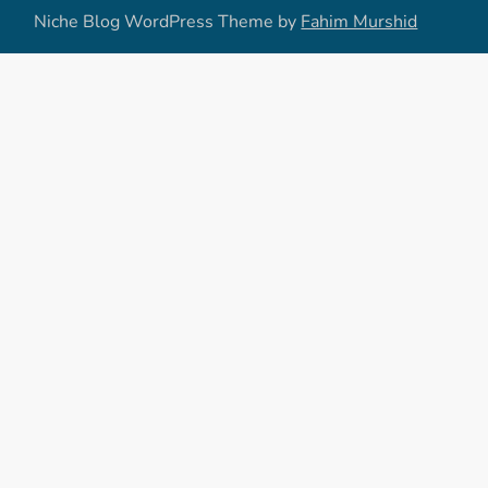
Niche Blog WordPress Theme by
Fahim Murshid