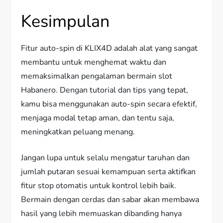
Kesimpulan
Fitur auto-spin di KLIX4D adalah alat yang sangat
membantu untuk menghemat waktu dan
memaksimalkan pengalaman bermain slot
Habanero. Dengan tutorial dan tips yang tepat,
kamu bisa menggunakan auto-spin secara efektif,
menjaga modal tetap aman, dan tentu saja,
meningkatkan peluang menang.
Jangan lupa untuk selalu mengatur taruhan dan
jumlah putaran sesuai kemampuan serta aktifkan
fitur stop otomatis untuk kontrol lebih baik.
Bermain dengan cerdas dan sabar akan membawa
hasil yang lebih memuaskan dibanding hanya