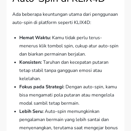
Ada beberapa keuntungan utama dari penggunaan
auto-spin di platform seperti KLIX4D:
Hemat Waktu:
Kamu tidak perlu terus-
menerus klik tombol spin, cukup atur auto-spin
dan biarkan permainan berjalan.
Konsisten:
Taruhan dan kecepatan putaran
tetap stabil tanpa gangguan emosi atau
kelelahan.
Fokus pada Strategi:
Dengan auto-spin, kamu
bisa mengamati pola putaran atau mengelola
modal sambil tetap bermain.
Lebih Seru:
Auto-spin memungkinkan
pengalaman bermain yang lebih santai dan
menyenangkan, terutama saat mengejar bonus