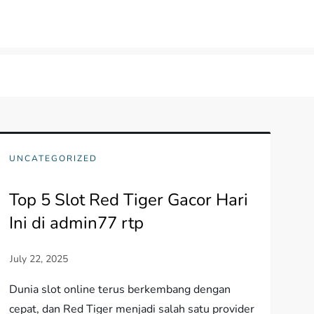
UNCATEGORIZED
Top 5 Slot Red Tiger Gacor Hari
Ini di admin77 rtp
Dunia slot online terus berkembang dengan
cepat, dan Red Tiger menjadi salah satu provider