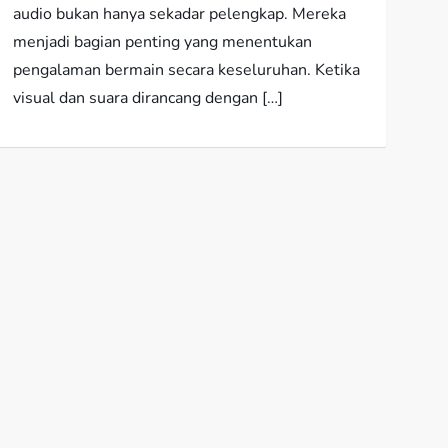
audio bukan hanya sekadar pelengkap. Mereka
menjadi bagian penting yang menentukan
pengalaman bermain secara keseluruhan. Ketika
visual dan suara dirancang dengan […]