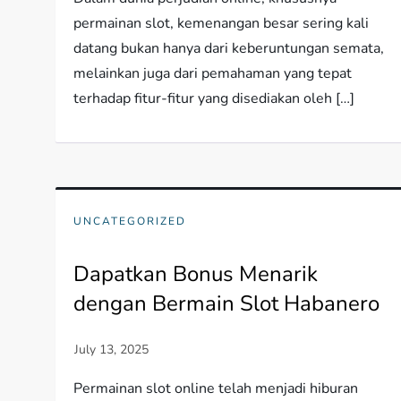
permainan slot, kemenangan besar sering kali
datang bukan hanya dari keberuntungan semata,
melainkan juga dari pemahaman yang tepat
terhadap fitur-fitur yang disediakan oleh […]
UNCATEGORIZED
Dapatkan Bonus Menarik
dengan Bermain Slot Habanero
Permainan slot online telah menjadi hiburan