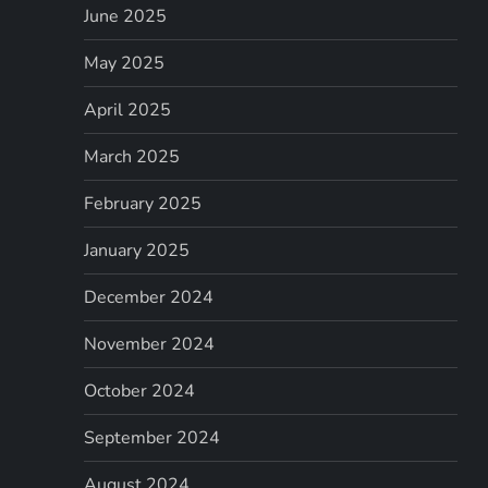
June 2025
May 2025
April 2025
March 2025
February 2025
January 2025
December 2024
November 2024
October 2024
September 2024
August 2024