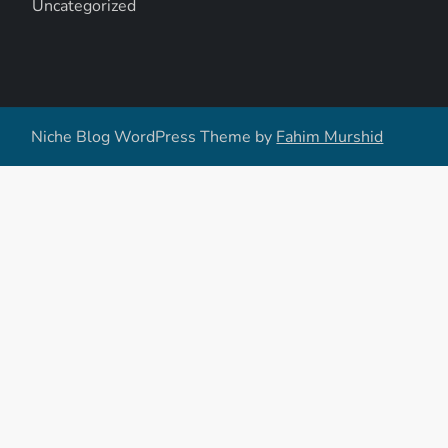
Uncategorized
Niche Blog WordPress Theme by
Fahim Murshid