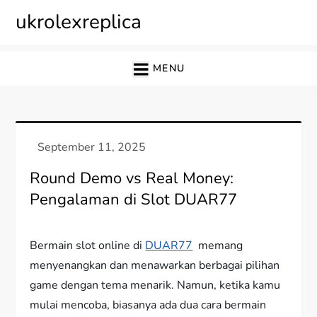
Skip
ukrolexreplica
to
content
MENU
Round Demo vs Real Money:
Pengalaman di Slot DUAR77
Bermain slot online di
DUAR77
memang
menyenangkan dan menawarkan berbagai pilihan
game dengan tema menarik. Namun, ketika kamu
mulai mencoba, biasanya ada dua cara bermain