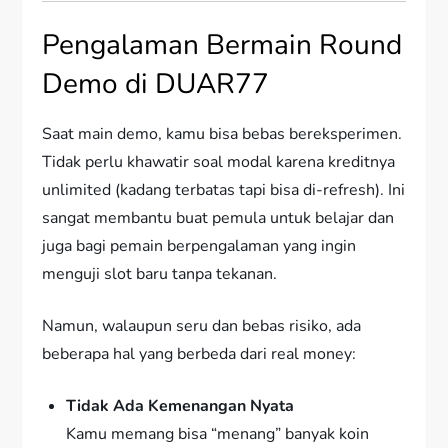
Pengalaman Bermain Round
Demo di DUAR77
Saat main demo, kamu bisa bebas bereksperimen.
Tidak perlu khawatir soal modal karena kreditnya
unlimited (kadang terbatas tapi bisa di-refresh). Ini
sangat membantu buat pemula untuk belajar dan
juga bagi pemain berpengalaman yang ingin
menguji slot baru tanpa tekanan.
Namun, walaupun seru dan bebas risiko, ada
beberapa hal yang berbeda dari real money:
Tidak Ada Kemenangan Nyata
Kamu memang bisa “menang” banyak koin