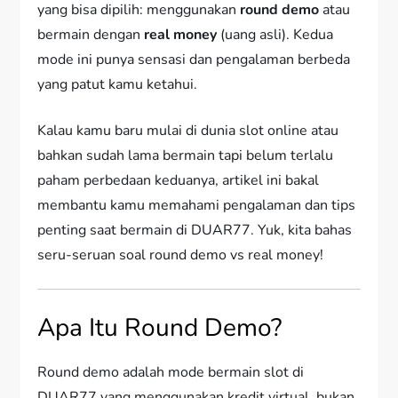
yang bisa dipilih: menggunakan
round demo
atau
bermain dengan
real money
(uang asli). Kedua
mode ini punya sensasi dan pengalaman berbeda
yang patut kamu ketahui.
Kalau kamu baru mulai di dunia slot online atau
bahkan sudah lama bermain tapi belum terlalu
paham perbedaan keduanya, artikel ini bakal
membantu kamu memahami pengalaman dan tips
penting saat bermain di DUAR77. Yuk, kita bahas
seru-seruan soal round demo vs real money!
Apa Itu Round Demo?
Round demo adalah mode bermain slot di
DUAR77 yang menggunakan kredit virtual, bukan