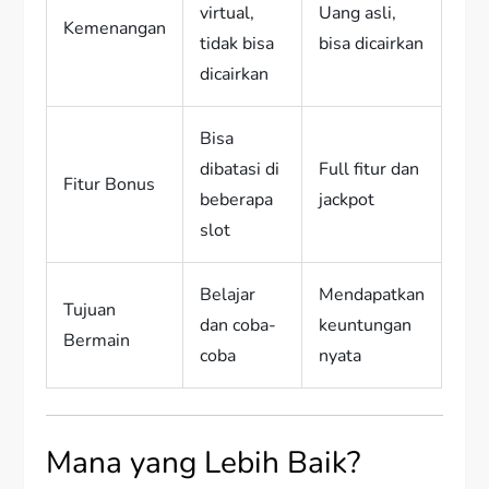
virtual,
Uang asli,
Kemenangan
tidak bisa
bisa dicairkan
dicairkan
Bisa
dibatasi di
Full fitur dan
Fitur Bonus
beberapa
jackpot
slot
Belajar
Mendapatkan
Tujuan
dan coba-
keuntungan
Bermain
coba
nyata
Mana yang Lebih Baik?