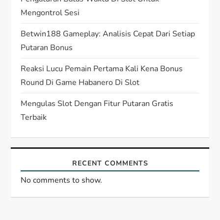
o
Mengontrol Sesi
n
Betwin188 Gameplay: Analisis Cepat Dari Setiap
Putaran Bonus
Reaksi Lucu Pemain Pertama Kali Kena Bonus
Round Di Game Habanero Di Slot
Mengulas Slot Dengan Fitur Putaran Gratis
Terbaik
RECENT COMMENTS
No comments to show.