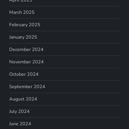
April 2025
March 2025
February 2025
January 2025
December 2024
November 2024
October 2024
September 2024
August 2024
July 2024
June 2024