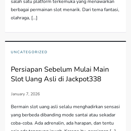
salah satu platform terkemuka yang menawarkan
berbagai permainan slot menarik. Dari tema fantasi,
olahraga, […]
UNCATEGORIZED
Persiapan Sebelum Mulai Main
Slot Uang Asli di Jackpot338
Bermain slot uang asli selalu menghadirkan sensasi
yang berbeda dibanding mode santai atau sekadar
coba-coba. Ada adrenalin, ada harapan, dan tentu