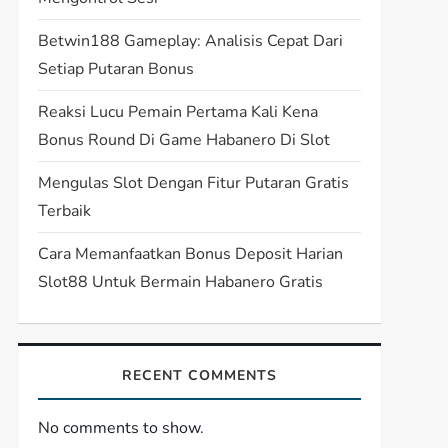
Betwin188 Gameplay: Analisis Cepat Dari
Setiap Putaran Bonus
Reaksi Lucu Pemain Pertama Kali Kena
Bonus Round Di Game Habanero Di Slot
Mengulas Slot Dengan Fitur Putaran Gratis
Terbaik
Cara Memanfaatkan Bonus Deposit Harian
Slot88 Untuk Bermain Habanero Gratis
RECENT COMMENTS
No comments to show.