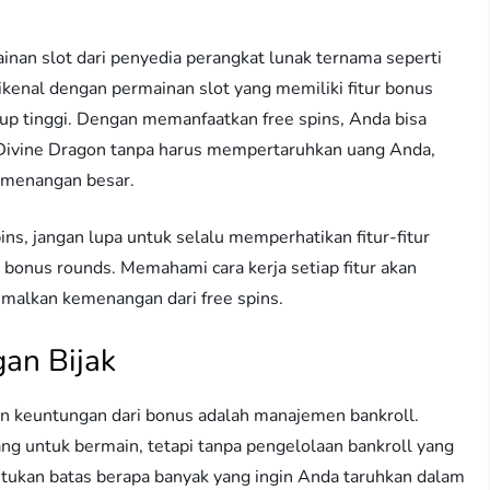
an slot dari penyedia perangkat lunak ternama seperti
enal dengan permainan slot yang memiliki fitur bonus
up tinggi. Dengan memanfaatkan free spins, Anda bisa
Divine Dragon tanpa harus mempertaruhkan uang Anda,
emenangan besar.
ns, jangan lupa untuk selalu memperhatikan fitur-fitur
u bonus rounds. Memahami cara kerja setiap fitur akan
alkan kemenangan dari free spins.
gan Bijak
n keuntungan dari bonus adalah manajemen bankroll.
 untuk bermain, tetapi tanpa pengelolaan bankroll yang
ntukan batas berapa banyak yang ingin Anda taruhkan dalam