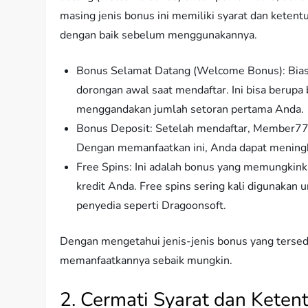
masing jenis bonus ini memiliki syarat dan kete
dengan baik sebelum menggunakannya.
Bonus Selamat Datang (Welcome Bonus): Bias
dorongan awal saat mendaftar. Ini bisa berup
menggandakan jumlah setoran pertama Anda.
Bonus Deposit: Setelah mendaftar, Member77 
Dengan memanfaatkan ini, Anda dapat meningk
Free Spins: Ini adalah bonus yang memungkin
kredit Anda. Free spins sering kali digunakan
penyedia seperti Dragoonsoft.
Dengan mengetahui jenis-jenis bonus yang terse
memanfaatkannya sebaik mungkin.
2. Cermati Syarat dan Kete