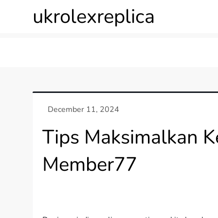
Skip
ukrolexreplica
to
content
Tips Maksimalkan K
Member77