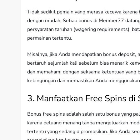
Tidak sedikit pemain yang merasa kecewa karena 
dengan mudah. Setiap bonus di Member77 datang d
persyaratan taruhan (wagering requirements), b
permainan tertentu.
Misalnya, jika Anda mendapatkan bonus deposit,
bertaruh sejumlah kali sebelum bisa menarik ke
dan memahami dengan seksama ketentuan yang be
kebingungan dan memastikan Anda menggunakan b
3. Manfaatkan Free Spins di 
Bonus free spins adalah salah satu bonus yang pa
karena peluang menang tanpa mengeluarkan modal. 
tertentu yang sedang dipromosikan. Jika Anda se