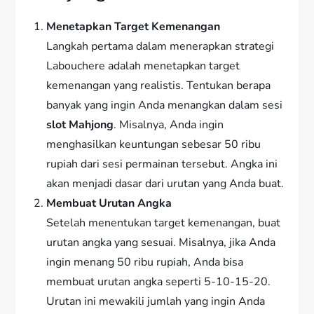
Menetapkan Target Kemenangan
Langkah pertama dalam menerapkan strategi
Labouchere adalah menetapkan target
kemenangan yang realistis. Tentukan berapa
banyak yang ingin Anda menangkan dalam sesi
slot Mahjong
. Misalnya, Anda ingin
menghasilkan keuntungan sebesar 50 ribu
rupiah dari sesi permainan tersebut. Angka ini
akan menjadi dasar dari urutan yang Anda buat.
Membuat Urutan Angka
Setelah menentukan target kemenangan, buat
urutan angka yang sesuai. Misalnya, jika Anda
ingin menang 50 ribu rupiah, Anda bisa
membuat urutan angka seperti 5-10-15-20.
Urutan ini mewakili jumlah yang ingin Anda