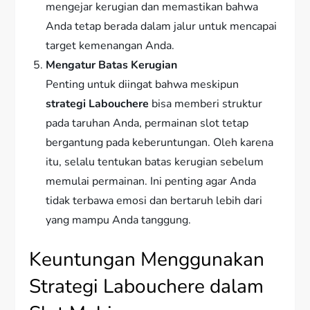
mengejar kerugian dan memastikan bahwa
Anda tetap berada dalam jalur untuk mencapai
target kemenangan Anda.
Mengatur Batas Kerugian
Penting untuk diingat bahwa meskipun
strategi Labouchere
bisa memberi struktur
pada taruhan Anda, permainan slot tetap
bergantung pada keberuntungan. Oleh karena
itu, selalu tentukan batas kerugian sebelum
memulai permainan. Ini penting agar Anda
tidak terbawa emosi dan bertaruh lebih dari
yang mampu Anda tanggung.
Keuntungan Menggunakan
Strategi Labouchere dalam