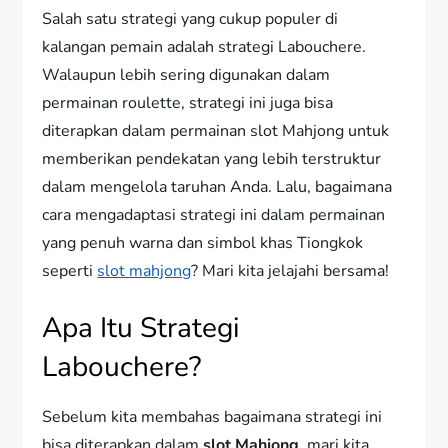
Salah satu strategi yang cukup populer di
kalangan pemain adalah strategi Labouchere.
Walaupun lebih sering digunakan dalam
permainan roulette, strategi ini juga bisa
diterapkan dalam permainan slot Mahjong untuk
memberikan pendekatan yang lebih terstruktur
dalam mengelola taruhan Anda. Lalu, bagaimana
cara mengadaptasi strategi ini dalam permainan
yang penuh warna dan simbol khas Tiongkok
seperti
slot mahjong
? Mari kita jelajahi bersama!
Apa Itu Strategi
Labouchere?
Sebelum kita membahas bagaimana strategi ini
bisa diterapkan dalam
slot Mahjong
, mari kita