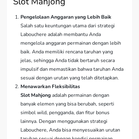
Slot Mahjong
Pengelolaan Anggaran yang Lebih Baik
Salah satu keuntungan utama dari strategi
Labouchere adalah membantu Anda
mengelola anggaran permainan dengan lebih
baik. Anda memiliki rencana taruhan yang
jelas, sehingga Anda tidak bertaruh secara
impulsif dan memastikan bahwa taruhan Anda
sesuai dengan urutan yang telah ditetapkan.
Menawarkan Fleksibilitas
Slot Mahjong
adalah permainan dengan
banyak elemen yang bisa berubah, seperti
simbol wild, pengganda, dan fitur bonus
lainnya. Dengan menggunakan strategi
Labouchere, Anda bisa menyesuaikan urutan
taruhan sesuai dengan kondisi permainan,