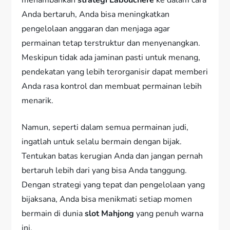
menambahkan
strategi Labouchere
ke dalam cara
Anda bertaruh, Anda bisa meningkatkan
pengelolaan anggaran dan menjaga agar
permainan tetap terstruktur dan menyenangkan.
Meskipun tidak ada jaminan pasti untuk menang,
pendekatan yang lebih terorganisir dapat memberi
Anda rasa kontrol dan membuat permainan lebih
menarik.
Namun, seperti dalam semua permainan judi,
ingatlah untuk selalu bermain dengan bijak.
Tentukan batas kerugian Anda dan jangan pernah
bertaruh lebih dari yang bisa Anda tanggung.
Dengan strategi yang tepat dan pengelolaan yang
bijaksana, Anda bisa menikmati setiap momen
bermain di dunia
slot Mahjong
yang penuh warna
ini.