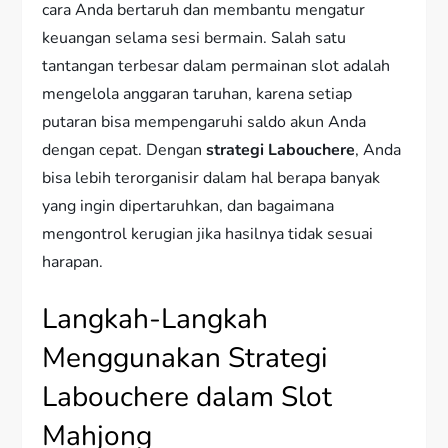
cara Anda bertaruh dan membantu mengatur
keuangan selama sesi bermain. Salah satu
tantangan terbesar dalam permainan slot adalah
mengelola anggaran taruhan, karena setiap
putaran bisa mempengaruhi saldo akun Anda
dengan cepat. Dengan
strategi Labouchere
, Anda
bisa lebih terorganisir dalam hal berapa banyak
yang ingin dipertaruhkan, dan bagaimana
mengontrol kerugian jika hasilnya tidak sesuai
harapan.
Langkah-Langkah
Menggunakan Strategi
Labouchere dalam Slot
Mahjong