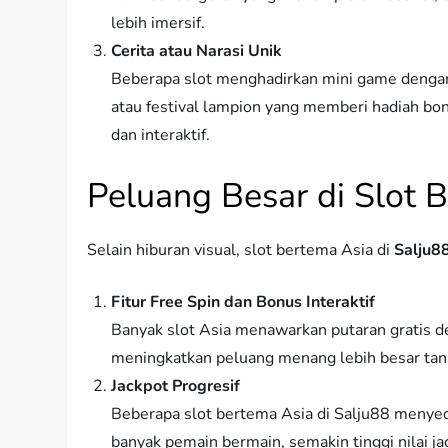
lebih imersif.
Cerita atau Narasi Unik
Beberapa slot menghadirkan mini game dengan 
atau festival lampion yang memberi hadiah bon
dan interaktif.
Peluang Besar di Slot 
Selain hiburan visual, slot bertema Asia di
Salju8
Fitur Free Spin dan Bonus Interaktif
Banyak slot Asia menawarkan putaran gratis de
meningkatkan peluang menang lebih besar tan
Jackpot Progresif
Beberapa slot bertema Asia di Salju88 menyed
banyak pemain bermain, semakin tinggi nilai 