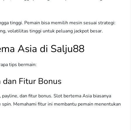
ingga tinggi. Pemain bisa memilih mesin sesuai strategi:
g, volatilitas tinggi untuk peluang jackpot besar.
ema Asia di Salju88
apa tips bermain:
 dan Fitur Bonus
payline, dan fitur bonus. Slot bertema Asia biasanya
ee spin. Memahami fitur ini membantu pemain menentukan
o