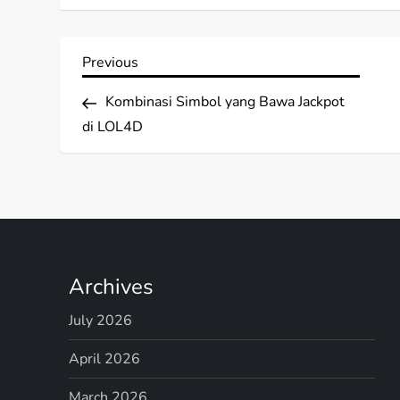
P
Previous
Previous
Post
o
Kombinasi Simbol yang Bawa Jackpot
di LOL4D
s
t
n
a
Archives
v
July 2026
i
April 2026
March 2026