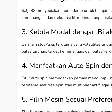
Salju88 menyediakan mode demo untuk hampir sem
kemenangan, dan frekuensi fitur bonus tanpa risi
3. Kelola Modal dengan Bija
Bermain slot Asia, terutama yang volatilitas tin
batas taruhan, target kemenangan, dan batas keru
4. Manfaatkan Auto Spin den
Fitur auto spin memudahkan pemain mengumpulkan 
terutama saat free spin atau multiplier aktif, agar 
5. Pilih Mesin Sesuai Prefere