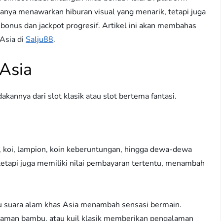
 hanya menawarkan hiburan visual yang menarik, tetapi juga
bonus dan jackpot progresif. Artikel ini akan membahas
 Asia di
Salju88
.
Asia
kannya dari slot klasik atau slot bertema fantasi.
 koi, lampion, koin keberuntungan, hingga dewa-dewa
 tetapi juga memiliki nilai pembayaran tertentu, menambah
tau suara alam khas Asia menambah sensasi bermain.
 taman bambu, atau kuil klasik memberikan pengalaman