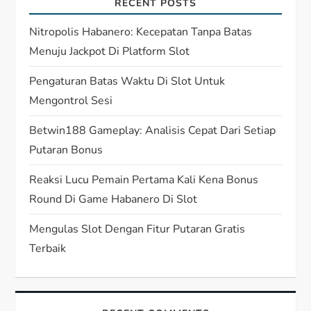
RECENT POSTS
a
Nitropolis Habanero: Kecepatan Tanpa Batas
t
Menuju Jackpot Di Platform Slot
Pengaturan Batas Waktu Di Slot Untuk
i
Mengontrol Sesi
o
Betwin188 Gameplay: Analisis Cepat Dari Setiap
n
Putaran Bonus
Reaksi Lucu Pemain Pertama Kali Kena Bonus
Round Di Game Habanero Di Slot
Mengulas Slot Dengan Fitur Putaran Gratis
Terbaik