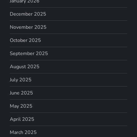
January 2026
December 2025
November 2025
October 2025
September 2025
August 2025
July 2025
June 2025
May 2025
April 2025
March 2025