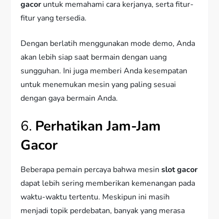
gacor
untuk memahami cara kerjanya, serta fitur-
fitur yang tersedia.
Dengan berlatih menggunakan mode demo, Anda
akan lebih siap saat bermain dengan uang
sungguhan. Ini juga memberi Anda kesempatan
untuk menemukan mesin yang paling sesuai
dengan gaya bermain Anda.
6.
Perhatikan Jam-Jam
Gacor
Beberapa pemain percaya bahwa mesin
slot gacor
dapat lebih sering memberikan kemenangan pada
waktu-waktu tertentu. Meskipun ini masih
menjadi topik perdebatan, banyak yang merasa