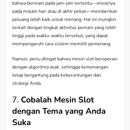
bahwa bermain pada jam-jam tertentu—misalnya
pada malam hari atau di akhir pekan—memberikan
peluang lebih baik untuk menang. Hal ini mungkin
terkait dengan tingkat aktivitas pemain yang lebih
tinggi pada waktu-waktu tersebut, yang dapat
mempengaruhi cara sistem memilih pemenang.
Namun, perlu diingat bahwa mesin slot beroperasi
dengan algoritma acak, sehingga kemenangan
tetap bergantung pada keberuntungan dan
strategi Anda.
7.
Cobalah Mesin Slot
dengan Tema yang Anda
Suka