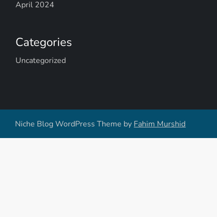
April 2024
Categories
Uncategorized
Niche Blog WordPress Theme by
Fahim Murshid