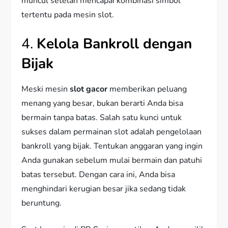
muncul setelah mencapai kombinasi simbol
tertentu pada mesin slot.
4.
Kelola Bankroll dengan
Bijak
Meski mesin
slot gacor
memberikan peluang
menang yang besar, bukan berarti Anda bisa
bermain tanpa batas. Salah satu kunci untuk
sukses dalam permainan slot adalah pengelolaan
bankroll yang bijak. Tentukan anggaran yang ingin
Anda gunakan sebelum mulai bermain dan patuhi
batas tersebut. Dengan cara ini, Anda bisa
menghindari kerugian besar jika sedang tidak
beruntung.