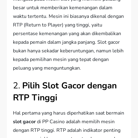
besar untuk memberikan kemenangan dalam
waktu tertentu. Mesin ini biasanya dikenal dengan
RTP (Return to Player) yang tinggi, yaitu
persentase kemenangan yang akan dikembalikan
kepada pemain dalam jangka panjang. Slot gacor
bukan hanya sekadar keberuntungan, namun lebih
kepada pemilihan mesin yang tepat dengan
peluang yang menguntungkan.
2.
Pilih Slot Gacor dengan
RTP Tinggi
Hal pertama yang harus diperhatikan saat bermain
slot gacor
di PP Casino adalah memilih mesin
dengan RTP tinggi. RTP adalah indikator penting