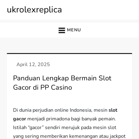
Skip
ukrolexreplica
to
content
MENU
Panduan Lengkap Bermain Slot
Gacor di PP Casino
Di dunia perjudian online Indonesia, mesin
slot
gacor
menjadi primadona bagi banyak pemain.
Istilah “gacor” sendiri merujuk pada mesin slot
yang sering memberikan kemenangan atau jackpot