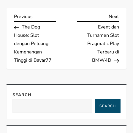
P
Previous
Next
Previous
Next
Post
Post
The Dog
Event dan
o
House: Slot
Turnamen Slot
s
dengan Peluang
Pragmatic Play
Kemenangan
Terbaru di
t
Tinggi di Bayar77
BMW4D
n
a
SEARCH
v
SEARCH
i
g