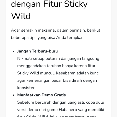
dengan Fitur Sticky
Wild
Agar semakin maksimal dalam bermain, berikut
beberapa tips yang bisa Anda terapkan:
Jangan Terburu-buru
Nikmati setiap putaran dan jangan langsung
menggandakan taruhan hanya karena fitur
Sticky Wild muncul. Kesabaran adalah kunci
agar kemenangan besar bisa diraih dengan
konsisten.
Manfaatkan Demo Gratis
Sebelum bertaruh dengan uang asli, coba dulu
versi demo dari game Habanero yang memiliki