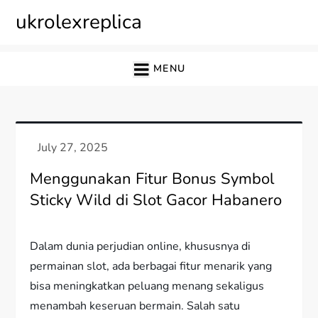
Skip
ukrolexreplica
to
content
MENU
Menggunakan Fitur Bonus Symbol
Sticky Wild di Slot Gacor Habanero
Dalam dunia perjudian online, khususnya di
permainan slot, ada berbagai fitur menarik yang
bisa meningkatkan peluang menang sekaligus
menambah keseruan bermain. Salah satu