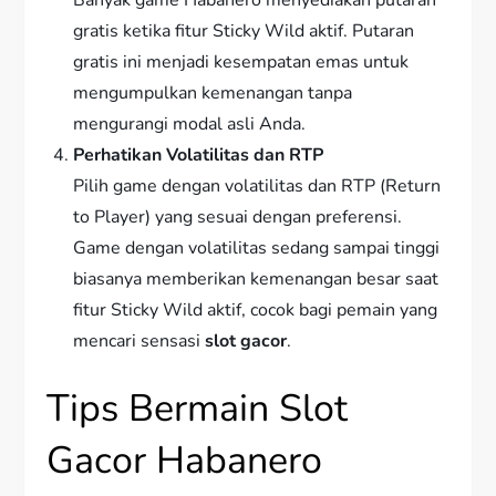
Banyak game Habanero menyediakan putaran
gratis ketika fitur Sticky Wild aktif. Putaran
gratis ini menjadi kesempatan emas untuk
mengumpulkan kemenangan tanpa
mengurangi modal asli Anda.
Perhatikan Volatilitas dan RTP
Pilih game dengan volatilitas dan RTP (Return
to Player) yang sesuai dengan preferensi.
Game dengan volatilitas sedang sampai tinggi
biasanya memberikan kemenangan besar saat
fitur Sticky Wild aktif, cocok bagi pemain yang
mencari sensasi
slot gacor
.
Tips Bermain Slot
Gacor Habanero