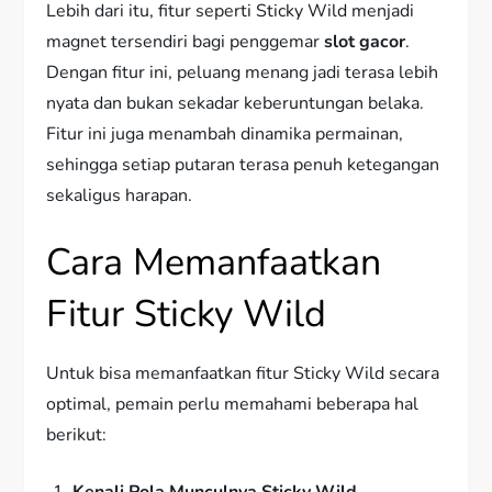
Lebih dari itu, fitur seperti Sticky Wild menjadi
magnet tersendiri bagi penggemar
slot gacor
.
Dengan fitur ini, peluang menang jadi terasa lebih
nyata dan bukan sekadar keberuntungan belaka.
Fitur ini juga menambah dinamika permainan,
sehingga setiap putaran terasa penuh ketegangan
sekaligus harapan.
Cara Memanfaatkan
Fitur Sticky Wild
Untuk bisa memanfaatkan fitur Sticky Wild secara
optimal, pemain perlu memahami beberapa hal
berikut: