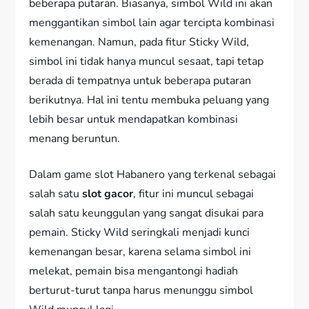
beberapa putaran. Biasanya, simbol Wild ini akan
menggantikan simbol lain agar tercipta kombinasi
kemenangan. Namun, pada fitur Sticky Wild,
simbol ini tidak hanya muncul sesaat, tapi tetap
berada di tempatnya untuk beberapa putaran
berikutnya. Hal ini tentu membuka peluang yang
lebih besar untuk mendapatkan kombinasi
menang beruntun.
Dalam game slot Habanero yang terkenal sebagai
salah satu
slot gacor
, fitur ini muncul sebagai
salah satu keunggulan yang sangat disukai para
pemain. Sticky Wild seringkali menjadi kunci
kemenangan besar, karena selama simbol ini
melekat, pemain bisa mengantongi hadiah
berturut-turut tanpa harus menunggu simbol