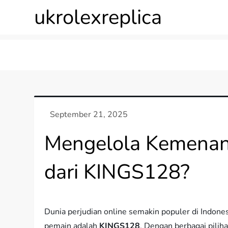
Skip
ukrolexreplica
to
content
Mengelola Kemenan
dari KINGS128?
Dunia perjudian online semakin populer di Indones
pemain adalah
KINGS128
. Dengan berbagai pilih