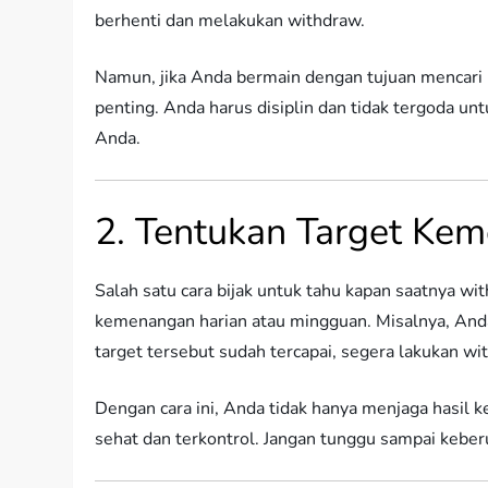
berhenti dan melakukan withdraw.
Namun, jika Anda bermain dengan tujuan mencari 
penting. Anda harus disiplin dan tidak tergoda 
Anda.
2. Tentukan Target Ke
Salah satu cara bijak untuk tahu kapan saatnya 
kemenangan harian atau mingguan. Misalnya, And
target tersebut sudah tercapai, segera lakukan w
Dengan cara ini, Anda tidak hanya menjaga hasil
sehat dan terkontrol. Jangan tunggu sampai keber