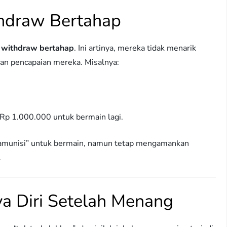
hdraw Bertahap
i
withdraw bertahap
. Ini artinya, mereka tidak menarik
gan pencapaian mereka. Misalnya:
Rp 1.000.000 untuk bermain lagi.
i “amunisi” untuk bermain, namun tetap mengamankan
.
ya Diri Setelah Menang