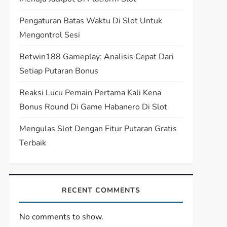
Pengaturan Batas Waktu Di Slot Untuk
Mengontrol Sesi
Betwin188 Gameplay: Analisis Cepat Dari
Setiap Putaran Bonus
Reaksi Lucu Pemain Pertama Kali Kena
Bonus Round Di Game Habanero Di Slot
Mengulas Slot Dengan Fitur Putaran Gratis
Terbaik
RECENT COMMENTS
No comments to show.