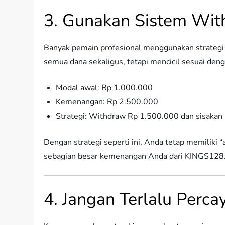
3. Gunakan Sistem Wit
Banyak pemain profesional menggunakan strateg
semua dana sekaligus, tetapi mencicil sesuai den
Modal awal: Rp 1.000.000
Kemenangan: Rp 2.500.000
Strategi: Withdraw Rp 1.500.000 dan sisakan 
Dengan strategi seperti ini, Anda tetap memilik
sebagian besar kemenangan Anda dari KINGS128
4. Jangan Terlalu Perca