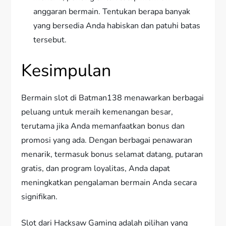
anggaran bermain. Tentukan berapa banyak
yang bersedia Anda habiskan dan patuhi batas
tersebut.
Kesimpulan
Bermain slot di Batman138 menawarkan berbagai
peluang untuk meraih kemenangan besar,
terutama jika Anda memanfaatkan bonus dan
promosi yang ada. Dengan berbagai penawaran
menarik, termasuk bonus selamat datang, putaran
gratis, dan program loyalitas, Anda dapat
meningkatkan pengalaman bermain Anda secara
signifikan.
Slot dari Hacksaw Gaming adalah pilihan yang