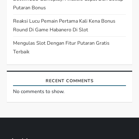
n
Putaran Bonus
Reaksi Lucu Pemain Pertama Kali Kena Bonus
Round Di Game Habanero Di Slot
Mengulas Slot Dengan Fitur Putaran Gratis
Terbaik
RECENT COMMENTS
No comments to show.