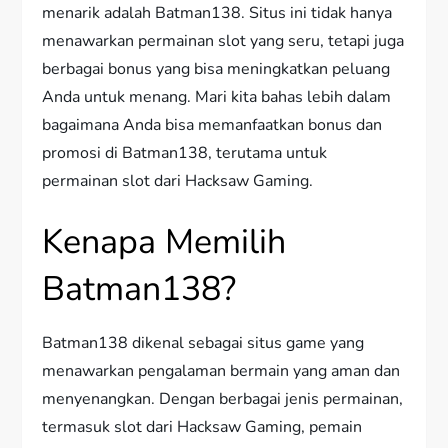
menarik adalah Batman138. Situs ini tidak hanya
menawarkan permainan slot yang seru, tetapi juga
berbagai bonus yang bisa meningkatkan peluang
Anda untuk menang. Mari kita bahas lebih dalam
bagaimana Anda bisa memanfaatkan bonus dan
promosi di Batman138, terutama untuk
permainan slot dari Hacksaw Gaming.
Kenapa Memilih
Batman138?
Batman138 dikenal sebagai situs game yang
menawarkan pengalaman bermain yang aman dan
menyenangkan. Dengan berbagai jenis permainan,
termasuk slot dari Hacksaw Gaming, pemain