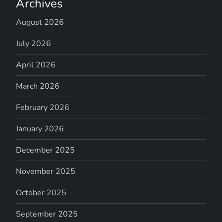
Archives
August 2026
July 2026
April 2026
March 2026
February 2026
January 2026
December 2025
November 2025
October 2025
September 2025