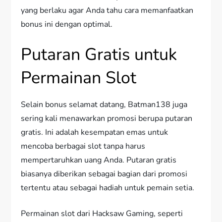
yang berlaku agar Anda tahu cara memanfaatkan
bonus ini dengan optimal.
Putaran Gratis untuk
Permainan Slot
Selain bonus selamat datang, Batman138 juga
sering kali menawarkan promosi berupa putaran
gratis. Ini adalah kesempatan emas untuk
mencoba berbagai slot tanpa harus
mempertaruhkan uang Anda. Putaran gratis
biasanya diberikan sebagai bagian dari promosi
tertentu atau sebagai hadiah untuk pemain setia.
Permainan slot dari Hacksaw Gaming, seperti