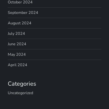
October 2024
September 2024
August 2024
July 2024
June 2024
May 2024
April 2024
Categories
Uncategorized