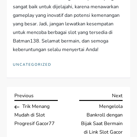
sangat baik untuk dijelajahi, karena menawarkan
gameplay yang inovatif dan potensi kemenangan
yang besar. Jadi, jangan lewatkan kesempatan
untuk mencoba berbagai slot yang tersedia di
Batman138. Selamat bermain, dan semoga
keberuntungan selalu menyertai Anda!
UNCATEGORIZED
P
Previous
Next
Previous
Next
Post
Post
Trik Menang
Mengelola
o
Mudah di Slot
Bankroll dengan
s
Progresif Gacor77
Bijak Saat Bermain
di Link Slot Gacor