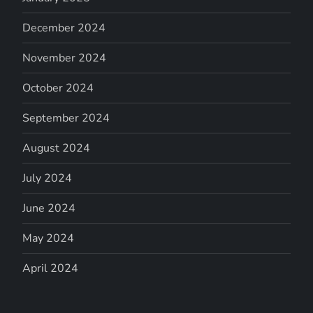
December 2024
November 2024
October 2024
September 2024
August 2024
July 2024
June 2024
May 2024
April 2024