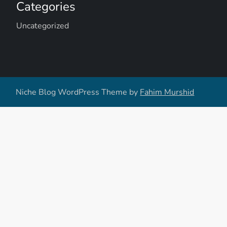
Categories
Uncategorized
Niche Blog WordPress Theme by
Fahim Murshid