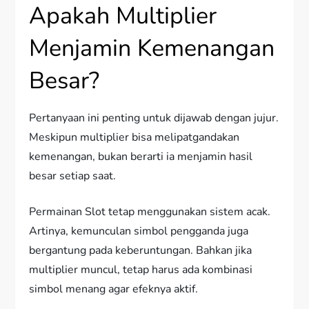
Apakah Multiplier
Menjamin Kemenangan
Besar?
Pertanyaan ini penting untuk dijawab dengan jujur.
Meskipun multiplier bisa melipatgandakan
kemenangan, bukan berarti ia menjamin hasil
besar setiap saat.
Permainan Slot tetap menggunakan sistem acak.
Artinya, kemunculan simbol pengganda juga
bergantung pada keberuntungan. Bahkan jika
multiplier muncul, tetap harus ada kombinasi
simbol menang agar efeknya aktif.