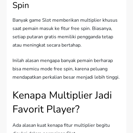
Spin
Banyak game Slot memberikan multiplier khusus
saat pemain masuk ke fitur free spin. Biasanya,
setiap putaran gratis memiliki pengganda tetap
atau meningkat secara bertahap.
Inilah alasan mengapa banyak pemain berharap
bisa memicu mode free spin, karena peluang
mendapatkan perkalian besar menjadi lebih tinggi.
Kenapa Multiplier Jadi
Favorit Player?
Ada alasan kuat kenapa fitur multiplier begitu