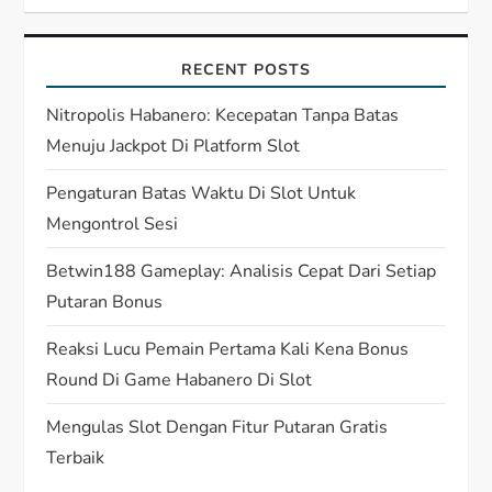
i
RECENT POSTS
g
Nitropolis Habanero: Kecepatan Tanpa Batas
a
Menuju Jackpot Di Platform Slot
t
Pengaturan Batas Waktu Di Slot Untuk
Mengontrol Sesi
i
Betwin188 Gameplay: Analisis Cepat Dari Setiap
o
Putaran Bonus
n
Reaksi Lucu Pemain Pertama Kali Kena Bonus
Round Di Game Habanero Di Slot
Mengulas Slot Dengan Fitur Putaran Gratis
Terbaik