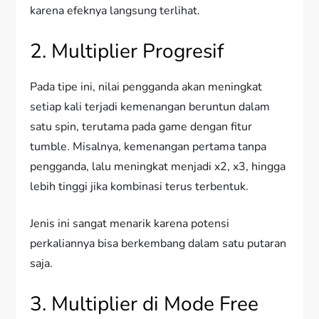
karena efeknya langsung terlihat.
2. Multiplier Progresif
Pada tipe ini, nilai pengganda akan meningkat
setiap kali terjadi kemenangan beruntun dalam
satu spin, terutama pada game dengan fitur
tumble. Misalnya, kemenangan pertama tanpa
pengganda, lalu meningkat menjadi x2, x3, hingga
lebih tinggi jika kombinasi terus terbentuk.
Jenis ini sangat menarik karena potensi
perkaliannya bisa berkembang dalam satu putaran
saja.
3. Multiplier di Mode Free