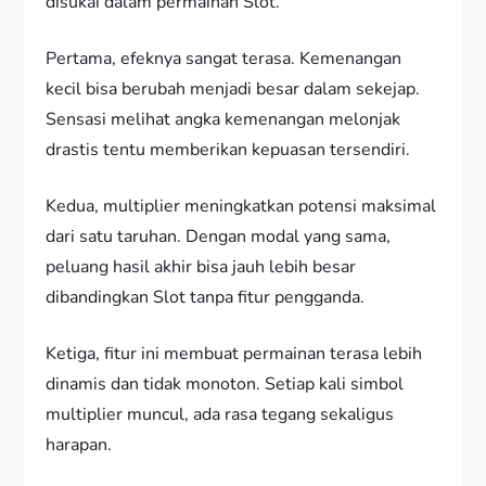
disukai dalam permainan Slot.
Pertama, efeknya sangat terasa. Kemenangan
kecil bisa berubah menjadi besar dalam sekejap.
Sensasi melihat angka kemenangan melonjak
drastis tentu memberikan kepuasan tersendiri.
Kedua, multiplier meningkatkan potensi maksimal
dari satu taruhan. Dengan modal yang sama,
peluang hasil akhir bisa jauh lebih besar
dibandingkan Slot tanpa fitur pengganda.
Ketiga, fitur ini membuat permainan terasa lebih
dinamis dan tidak monoton. Setiap kali simbol
multiplier muncul, ada rasa tegang sekaligus
harapan.