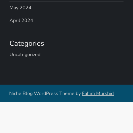
May 2024
April 2024
Categories
Uncategorized
Niche Blog WordPress Theme by
Fahim Murshid