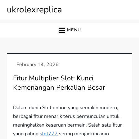
Skip
ukrolexreplica
to
content
MENU
Fitur Multiplier Slot: Kunci
Kemenangan Perkalian Besar
Dalam dunia Slot online yang semakin modern,
berbagai fitur menarik terus bermunculan untuk
meningkatkan keseruan bermain. Salah satu fitur
yang paling
slot777
sering menjadi incaran