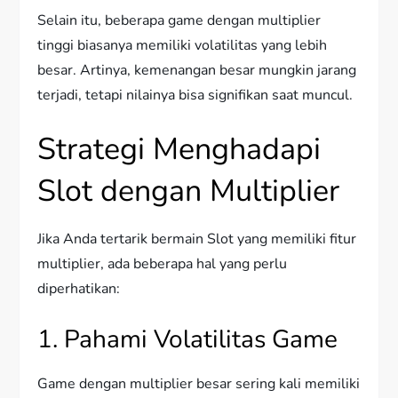
Selain itu, beberapa game dengan multiplier
tinggi biasanya memiliki volatilitas yang lebih
besar. Artinya, kemenangan besar mungkin jarang
terjadi, tetapi nilainya bisa signifikan saat muncul.
Strategi Menghadapi
Slot dengan Multiplier
Jika Anda tertarik bermain Slot yang memiliki fitur
multiplier, ada beberapa hal yang perlu
diperhatikan:
1. Pahami Volatilitas Game
Game dengan multiplier besar sering kali memiliki