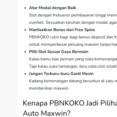
Atur Modal dengan Baik
Slot dengan frekuensi pembayaran tinggi meman
overbet. Sesuaikan taruhan dengan modal agar
Manfaatkan Bonus dan Free Spins
PBNKOKO rutin bagi-bagi bonus deposit dan free
untuk memperbesar peluang maxwin tanpa ha
Pilih Slot Sesuai Gaya Bermain
Kalau kamu tipe pemain yang suka kemenangan s
Tapi kalau suka tantangan, bisa coba slot volati
Jangan Terburu-buru Ganti Mesin
Kadang kemenangan datang beruntun di satu me
memberikan maxwin.
Kenapa PBNKOKO Jadi Piliha
Auto Maxwin?