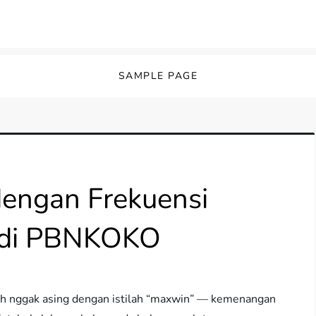
SAMPLE PAGE
dengan Frekuensi
 di PBNKOKO
dah nggak asing dengan istilah “maxwin” — kemenangan