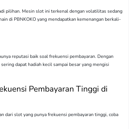
di pilihan. Mesin slot ini terkenal dengan volatilitas sedang
pemain di PBNKOKO yang mendapatkan kemenangan berkali-
punya reputasi baik soal frekuensi pembayaran. Dengan
 sering dapat hadiah kecil sampai besar yang mengisi
rekuensi Pembayaran Tinggi di
 dari slot yang punya frekuensi pembayaran tinggi, coba