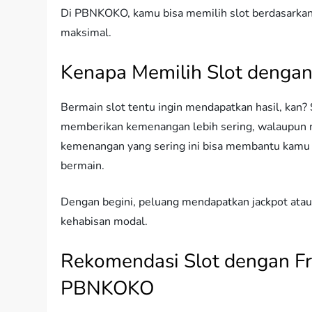
Di PBNKOKO, kamu bisa memilih slot berdasarkan
maksimal.
Kenapa Memilih Slot dengan
Bermain slot tentu ingin mendapatkan hasil, kan?
memberikan kemenangan lebih sering, walaupun n
kemenangan yang sering ini bisa membantu kamu 
bermain.
Dengan begini, peluang mendapatkan jackpot atau
kehabisan modal.
Rekomendasi Slot dengan Fr
PBNKOKO