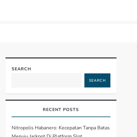
SEARCH
SEARCH
RECENT POSTS
Nitropolis Habanero: Kecepatan Tanpa Batas
Menuju Jackpot Di Platform Slot