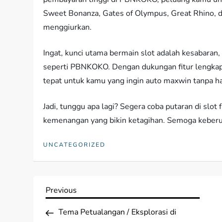
Sweet Bonanza, Gates of Olympus, Great Rhino, da
menggiurkan.
Ingat, kunci utama bermain slot adalah kesabaran, 
seperti PBNKOKO. Dengan dukungan fitur lengka
tepat untuk kamu yang ingin auto maxwin tanpa ha
Jadi, tunggu apa lagi? Segera coba putaran di slo
kemenangan yang bikin ketagihan. Semoga keberu
UNCATEGORIZED
P
Previous
Previous
Post
o
Tema Petualangan / Eksplorasi di